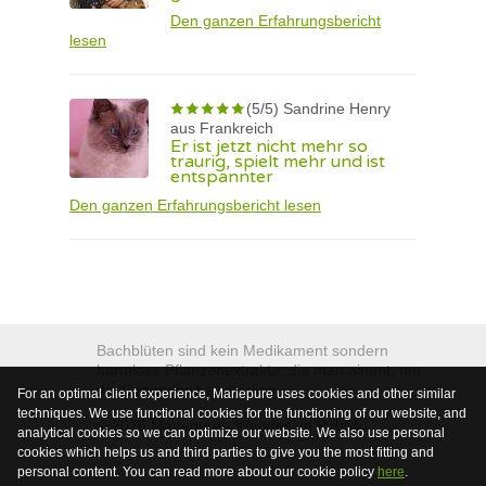
Den ganzen Erfahrungsbericht
lesen
(5/5) Sandrine Henry
aus Frankreich
Er ist jetzt nicht mehr so
traurig, spielt mehr und ist
entspannter
Den ganzen Erfahrungsbericht lesen
Bachblüten sind kein Medikament sondern
harmlose Pflanzenextrakte, die man nimmt, um
die Gesundheit zu stärken.
For an optimal client experience, Mariepure uses cookies and other similar
techniques. We use functional cookies for the functioning of our website, and
© 2026
Mariepure -
Webdesign
Publi4u
analytical cookies so we can optimize our website. We also use personal
cookies which helps us and third parties to give you the most fitting and
personal content. You can read more about our cookie policy
here
.