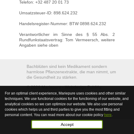
Telefon: +32 487 20 01 73
Umsatzsteuer-ID: 898.624.232
Handelsregister-Nummer: BTW 0898.624.232
Verantwortlicher im Sinne des § 55 Abs. 2
Rundfunkstaatsvertrag: Tom Vermeersch, weitere
Angaben siehe oben
Bachblüten sind kein Medikament sondern
harmlose Pflanzenextrakte, die man nimmt, um
die Gesundheit zu stärken.
© 2026
Mariepure -
Webdesign
Publi4u
For an optimal client experience, Mariepure uses cookies and other similar
techniques. We use functional cookies for the functioning of our website, and
analytical cookies so we can optimize our website. We also use personal
cookies which helps us and third parties to give you the most fitting and
personal content. You can read more about our cookie policy
here
.
Accept