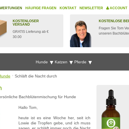
WERTUNGEN
HÄUFIGE FRAGEN
KONTAKT
NEWSLETTER
ACCOUNT
KOSTENLOSER
KOSTENLOSE BE
VERSAND
Fragen Sie Tom Ve
GRATIS Lieferung ab €
unseren Bachblüte
30.00
Hunde
Katzen
Pferde
Hunde
Schläft die Nacht durch
h
ersönliche Bachblütenmischung für Hunde
Hallo Tom,
heute ist es eine Woche her, seit ich
Lowie die Tropfen gebe, und ich muss
sagen, er schläft immer noch die Nacht