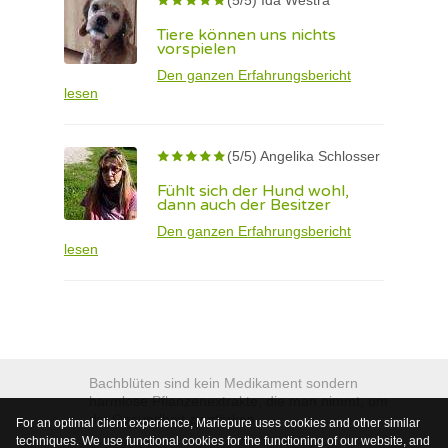
(5/5) Ida Westra
Tiere können uns nichts
vorspielen
Den ganzen Erfahrungsbericht
lesen
(5/5) Angelika Schlosser
Fühlt sich der Hund wohl,
dann auch der Besitzer
Den ganzen Erfahrungsbericht
lesen
Bachblüten sind kein Medikament sondern
harmlose Pflanzenextrakte, die man nimmt, um
die Gesundheit zu stärken.
For an optimal client experience, Mariepure uses cookies and other similar
techniques. We use functional cookies for the functioning of our website, and