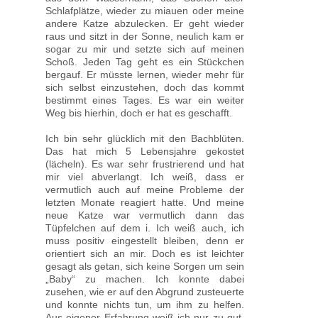
Schlafplätze, wieder zu miauen oder meine
andere Katze abzulecken. Er geht wieder
raus und sitzt in der Sonne, neulich kam er
sogar zu mir und setzte sich auf meinen
Schoß. Jeden Tag geht es ein Stückchen
bergauf. Er müsste lernen, wieder mehr für
sich selbst einzustehen, doch das kommt
bestimmt eines Tages. Es war ein weiter
Weg bis hierhin, doch er hat es geschafft.
Ich bin sehr glücklich mit den Bachblüten.
Das hat mich 5 Lebensjahre gekostet
(lächeln). Es war sehr frustrierend und hat
mir viel abverlangt. Ich weiß, dass er
vermutlich auch auf meine Probleme der
letzten Monate reagiert hatte. Und meine
neue Katze war vermutlich dann das
Tüpfelchen auf dem i. Ich weiß auch, ich
muss positiv eingestellt bleiben, denn er
orientiert sich an mir. Doch es ist leichter
gesagt als getan, sich keine Sorgen um sein
„Baby“ zu machen. Ich konnte dabei
zusehen, wie er auf den Abgrund zusteuerte
und konnte nichts tun, um ihm zu helfen.
Aus eigener Erfahrung weiß ich nur zu gut,