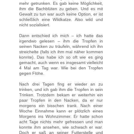
mehr getrunken. Es gab keine Möglichkeit,
ihm die Bachblüten zu geben. Und es mit
Gewalt zu tun war auch keine Option, er ist
schließlich eine Wildkatze. Also wild und
nicht sozialisiert.
Dann entschied ich mich – ich hatte das
irgendwo gelesen – ihm die Tropfen in
seinen Nacken zu träufeln, während ich ihn
streichelte (falls ich ihm mal näher kommen
konnte). Das habe ich so oft wie es ging
gemacht, auch wenn es insgesamt vielleicht
4 Mal am Tag war. Wie bei den Tropfen
gegen Flöhe.
Nach drei Tagen fing er wieder an zu
trinken, und ich gab ihm die Tropfen in sein
Trinken. Trotzdem bekam er weiterhin ein
paar Tropfen in den Nacken, da er nur
morgens ein bisschen trank. Nach einer
Woche Einnahme kann er plötzlich eines
Morgens ins Wohnzimmer. Er hatte schon
acht Tage nichts mehr gefressen und man
konnte ihm ansehen, wie schwach er war.
Doch er saß an seiner Futterstelle und