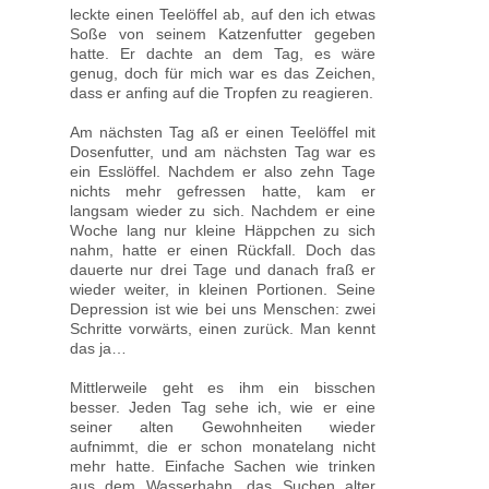
leckte einen Teelöffel ab, auf den ich etwas
Soße von seinem Katzenfutter gegeben
hatte. Er dachte an dem Tag, es wäre
genug, doch für mich war es das Zeichen,
dass er anfing auf die Tropfen zu reagieren.
Am nächsten Tag aß er einen Teelöffel mit
Dosenfutter, und am nächsten Tag war es
ein Esslöffel. Nachdem er also zehn Tage
nichts mehr gefressen hatte, kam er
langsam wieder zu sich. Nachdem er eine
Woche lang nur kleine Häppchen zu sich
nahm, hatte er einen Rückfall. Doch das
dauerte nur drei Tage und danach fraß er
wieder weiter, in kleinen Portionen. Seine
Depression ist wie bei uns Menschen: zwei
Schritte vorwärts, einen zurück. Man kennt
das ja…
Mittlerweile geht es ihm ein bisschen
besser. Jeden Tag sehe ich, wie er eine
seiner alten Gewohnheiten wieder
aufnimmt, die er schon monatelang nicht
mehr hatte. Einfache Sachen wie trinken
aus dem Wasserhahn, das Suchen alter