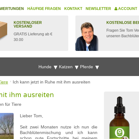
WERTUNGEN
HÄUFIGE FRAGEN
KONTAKT
NEWSLETTER
ACCOUNT
KOSTENLOSER
KOSTENLOSE BE
VERSAND
Fragen Sie Tom Ve
GRATIS Lieferung ab €
unseren Bachblüte
30.00
Hunde
Katzen
Pferde
Tiere
Ich kann jetzt in Ruhe mit ihm ausreiten
mit ihm ausreiten
n für Tiere
Lieber Tom,
Seit zwei Monaten nutze ich nun die
Bachblütenmischung und ich kann
schon gute Fortschritte bei meinem